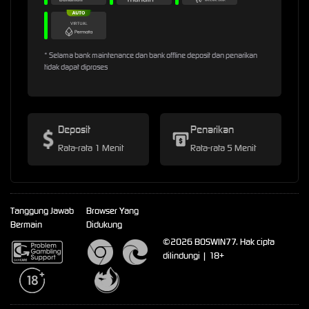
* Selama bank maintenance dan bank offline deposit dan penarikan
tidak dapat diproses
Deposit
Penarikan
Rata-rata 1 Menit
Rata-rata 5 Menit
Tanggung Jawab
Browser Yang
Bermain
Didukung
©2026 BOSWIN77. Hak cipta
dilindungi | 18+