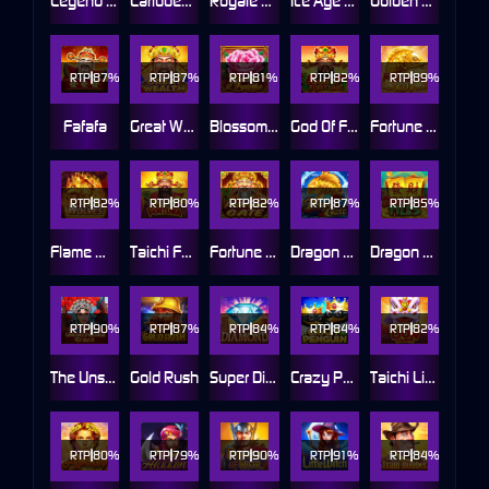
Legend of Aztec
Caribbean Treasure
Royale Expedition
Ice Age Mammoths
Golden Wuzetian
RTP
87%
RTP
87%
RTP
RTP
82%
RTP
Fafafa
Great Wealth
Blossom of Fortune
God Of Fortune
Fortune Koi
RTP
RTP
80%
RTP
RTP
87%
RTP
85%
Flame Wolves
Taichi Fortuna
Fortune Gate
Dragon Gate
Dragon Tiles
RTP
90%
RTP
87%
RTP
84%
RTP
84%
RTP
82%
The Unsurpassed Grace
Gold Rush
Super Diamond
Crazy Penguin
Taichi Lion Dance
RTP
80%
RTP
79%
RTP
90%
RTP
91%
RTP
84%