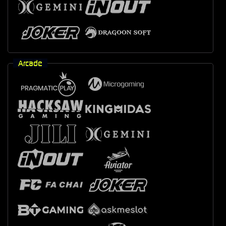
Arcade