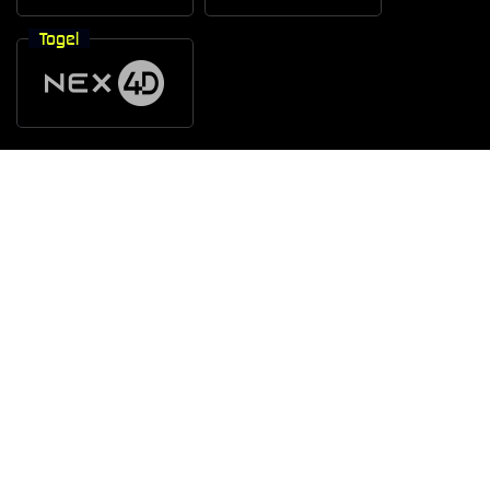
Togel