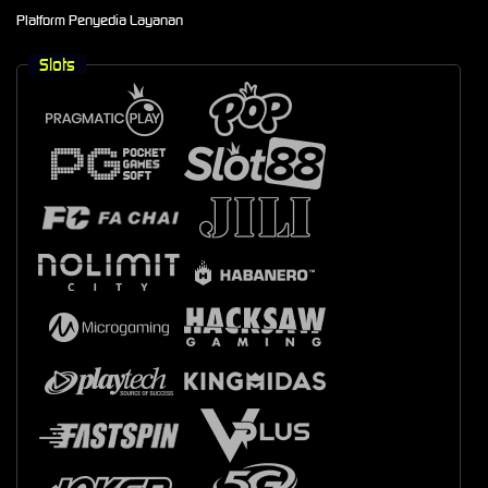
Platform Penyedia Layanan
Slots