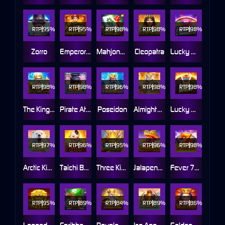
RTP
95%
RTP
95%
RTP
RTP
98%
RTP
98%
Zorro
Emperor Auspicious
Mahjong Infinity
Cleopatra
Lucky Wheel Deluxe
RTP
98%
RTP
RTP
96%
RTP
98%
RTP
98%
The King Of Olympus
Pirate Attack
Poseidon
Almighty Zeus
Lucky Wheel
RTP
97%
RTP
96%
RTP
95%
RTP
RTP
98%
Arctic King
Taichi Boy
Three Kings
Jalapeno Burst
Fever 777
RTP
RTP
89%
RTP
84%
RTP
RTP
86%