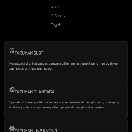
Race
E-Sports
Togel
TARUHAN SLOT
Penyedia slot online dengan beragam pilihan game menarik yang memudahkan
pemain untuk mencapai jackpot
TARUHAN OLAHRAGA
Sportsbook Gaming Platform Terbaik menawarkan lebih banyak game, odds yang
lebih tinggi, dan menyediakan pilihan yang lebih banyak untuk pemain.
TARUHAN LIVE KASINO