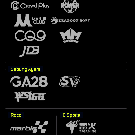
Sabung Ayam
Race
E-Sports