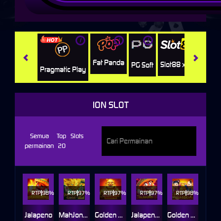
i
i
i
i
i
Facha
Fat Panda
Slot88 x PP
PG Soft
Pragmatic Play
ION SLOT
Semua
Top
Slots
permainan
20
RTP
98%
RTP
RTP
97%
RTP
97%
RTP
98%
Jalapeno
MahJong Gold 2
Golden Maitreya Buddha
Jalapeno 2
Golden Fuwa