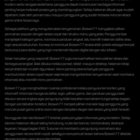
modern serta navigasi sederhana, pengguna dapat menemukan berbagai informasi
penting tanpa melewati proses yang membingungkan. Setiap halaman dibuat agar mudah
dipahami, baik oleh pemain baru maupun pengguna yang sudah terbiasa mencari akses
game online terpercaya.
Sebagai platform yang mengutamakan kenyamanan, Boswin77 menyajikan pilihan
permainan populer dengan akses cepat dan struktur menu yang jelas. Pengguna bisa
menjelajahi kategori game, membaca panduan singkat, lalu memilih halaman daftar atau
login sesuai kebutuhan. Konsep ini membuat Boswin77 terasa lebih praktis sebagai tempat
berkumpul para slotter yang ingin menikmati hiburan digital dengan alur efisien.
Selain tampilan yang responsif, Boswin77 juga memperhatikan kemudahan akses dari
berbagai perangkat. Baik dibuka melalui ponsel, tablet, maupun desktop, halaman tetap
tampil stabil dan mudah digunakan. Hal ini penting karena banyak pengguna
membutuhkan akses cepat kapan saja tanpa mengorbankan kenyamanan saat membaca
informasi atau memilih menu permainan.
Boswin77 juga menghadirkan nuansa profesional melalui penyusunan konten yang
informatif. Informasi mengenai daftar, login, pilihan game, dan panduan penggunaan
disusun secara ringkas agar pengunjung tidak kesulitan memahami fungsi setiap bagian.
Dengan pendekatan tersebut, Boswin77 menjadi pilihan menarik bagi pengguna yang
mencari pusat game online resmi dengan tampilan elegan dan akses yang lebih terarah.
Keunggulan lain dari Boswin77 terletak pada penyajian informasi yang konsisten. Setiap
elemen halaman dibuat saling terhubung, mulai dari banner, tombol akses, deskripsi
layanan, hingga bagian FAQ. Susunan ini membantu pengunjung memahami alur
penggunaan secara lebih cepat, sekaligus memperkuat kesan bahwa Boswin77 dikelola
dengan konsep yang serius dan tertata.