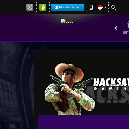
Main di Telegram
HOT