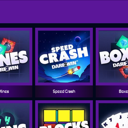
Mines
Speed Crash
Boxe