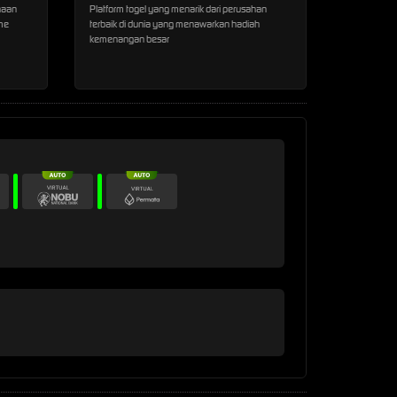
haan
Platform togel yang menarik dari perusahan
ame
terbaik di dunia yang menawarkan hadiah
kemenangan besar