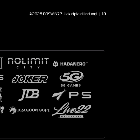
©2026 BOSWIN77. Hak cipta dilindungi | 18+