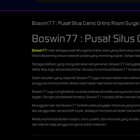
Boswin77 : Pusat Situs Game Online Resmi Surga P
Boswin77 : Pusat Situs 
Boswin77
hadir sebagai pusat situs game online resmi yang dirancang m
informasi penting tanpa melewati proses yang membingungkan. Setiap hal
Sebagai platform yang mengutamakan kenyamanan, Boswin77 menyajikan pi
daftar atau login sesuai kebutuhan. Konsep ini membuat Boswin77 terasa lebi
Selain tampilan yang responsif, Boswin77 juga memperhatikan kemudahan ak
pengguna membutuhkan akses cepat kapan saja tanpa mengorbankan ken
Boswin77 juga menghadirkan nuansa profesional melalui penyusunan konten
bagian. Dengan pendekatan tersebut, Boswin77 menjadi pilihan menarik ba
Keunggulan lain dari Boswin77 terletak pada penyajian informasi yang kon
alur penggunaan secara lebih cepat, sekaligus memperkuat kesan bahwa Bo
Melalui kombinasi desain modern, menu praktis, dan informasi yang mudah d
dan relevan bagi penggemar game online masa kini.