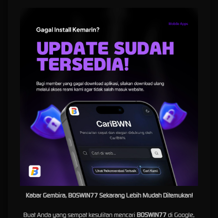
Boswin77 : Pusat Situs
Game Online Resmi Surga
Para Slotter
Boswin77
hadir sebagai pusat situs game online resmi yang dirancang memberi
pengalaman bermain lebih rapi, mudah, dan nyaman bagi para slotter. Dengan tampilan
modern serta navigasi sederhana, pengguna dapat menemukan berbagai informasi
penting tanpa melewati proses yang membingungkan. Setiap halaman dibuat agar mudah
dipahami, baik oleh pemain baru maupun pengguna yang sudah terbiasa mencari akses
game online terpercaya.
Sebagai platform yang mengutamakan kenyamanan, Boswin77 menyajikan pilihan
permainan populer dengan akses cepat dan struktur menu yang jelas. Pengguna bisa
menjelajahi kategori game, membaca panduan singkat, lalu memilih halaman daftar atau
login sesuai kebutuhan. Konsep ini membuat Boswin77 terasa lebih praktis sebagai tempat
berkumpul para slotter yang ingin menikmati hiburan digital dengan alur efisien.
Selain tampilan yang responsif, Boswin77 juga memperhatikan kemudahan akses dari
berbagai perangkat. Baik dibuka melalui ponsel, tablet, maupun desktop, halaman tetap
Kabar Gembira, BOSWIN77 Sekarang Lebih Mudah Ditemukan!
tampil stabil dan mudah digunakan. Hal ini penting karena banyak pengguna
membutuhkan akses cepat kapan saja tanpa mengorbankan kenyamanan saat membaca
Buat Anda yang sempat kesulitan mencari
BOSWIN77
di Google,
informasi atau memilih menu permainan.