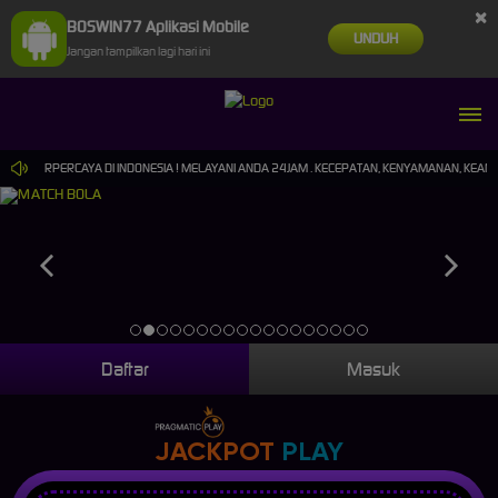
×
BOSWIN77 Aplikasi Mobile
UNDUH
Jangan tampilkan lagi hari ini
NE TERPERCAYA DI INDONESIA ! MELAYANI ANDA 24JAM . KECEPATAN, KENYAMANAN, KEAMANAN 
Daftar
Masuk
JACKPOT
PLAY