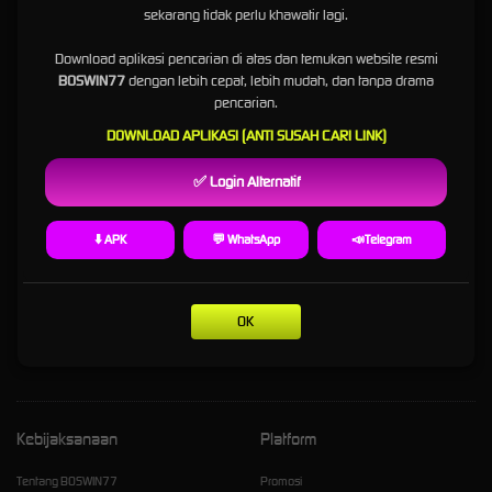
sekarang tidak perlu khawatir lagi.
Boswin77 juga menghadirkan nuansa profesional melalui penyusunan konten yang
informatif. Informasi mengenai daftar, login, pilihan game, dan panduan penggunaan
Download aplikasi pencarian di atas dan temukan website resmi
disusun secara ringkas agar pengunjung tidak kesulitan memahami fungsi setiap bagian.
BOSWIN77
dengan lebih cepat, lebih mudah, dan tanpa drama
Dengan pendekatan tersebut, Boswin77 menjadi pilihan menarik bagi pengguna yang
pencarian.
mencari pusat game online resmi dengan tampilan elegan dan akses yang lebih terarah.
DOWNLOAD APLIKASI (ANTI SUSAH CARI LINK)
Keunggulan lain dari Boswin77 terletak pada penyajian informasi yang konsisten. Setiap
elemen halaman dibuat saling terhubung, mulai dari banner, tombol akses, deskripsi
✅ Login Alternatif
layanan, hingga bagian FAQ. Susunan ini membantu pengunjung memahami alur
penggunaan secara lebih cepat, sekaligus memperkuat kesan bahwa Boswin77 dikelola
⬇️ APK
💬 WhatsApp
📣Telegram
dengan konsep yang serius dan tertata.
Melalui kombinasi desain modern, menu praktis, dan informasi yang mudah dibaca,
Boswin77 layak disebut sebagai surga para slotter. Platform ini tidak hanya menonjolkan
hiburan, tetapi juga menghadirkan pengalaman akses yang tertata, nyaman, dan relevan
OK
bagi penggemar game online masa kini.
Kebijaksanaan
Platform
Tentang BOSWIN77
Promosi